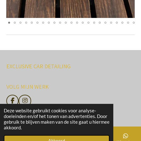
EXCLUSIVE CAR DETAILING
VOLG MIJN WERK
F
I
a
n
Deze website gebruikt cookies voor analyse-
© 2020 - 2026 https://www.exclusivecardetailing.be
c
s
doeleinden en/of het tonen van advertenties. Door
e
t
gebruik te blijven maken van de site gaat u hiermee
b
a
akkoord.
o
g
o
r
Akkoord